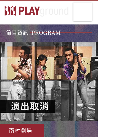
節目資訊 PROGRAM
南村劇場