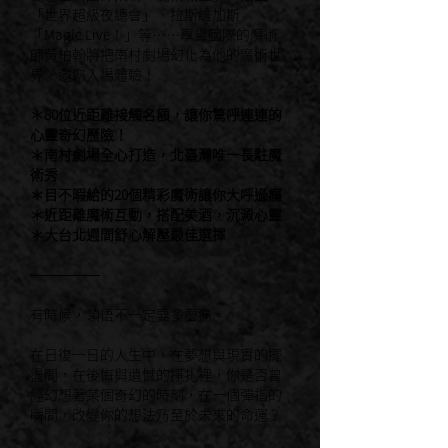
「世界超級夜總會」、拉斯維加斯
「Magic Live！」等⋯⋯享譽國際的魔術
師黃柏翰將把南村劇場幻化為他的魔術世
界，邀您入場體驗！
＊80位近距離接觸名額，讓你驚呼連連的
心靈奇幻歷險！
＊南村劇場全心打造，北臺灣唯一長駐魔
術秀
＊目不暇給的20個精彩魔術讓你大呼過癮
＊近距離魔術互動，搭配美酒，沉澱心靈
＊大台北週間舒心解壓最佳選擇
───────
有時候，領悟不一定要多麼痛。
在日復一日的人生中，在夢想與現實的擺
盪間，在後悔與遺憾的掙扎裡，你是否曾
經幻想著某個奇幻的時刻，在一個彈指的
瞬間，改變你的想法乃至於未來的命運？