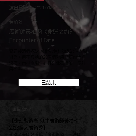
演出日期：
2023 03/01-04/15
黃柏翰
魔術師黃柏翰《命運之約》
Encounter of Fate
奇幻製造者-鬼才魔術師黃柏翰2023個人魔
術秀，目不暇給的20個精彩魔術讓你大呼
過癮，南村劇場全心打造北臺灣唯一長駐
魔術秀！
已結束
| 節目簡介 |
【奇幻製造者-鬼才魔術師黃柏翰
2023個人魔術秀】
受邀至美國好萊塢「魔術城堡」、法國