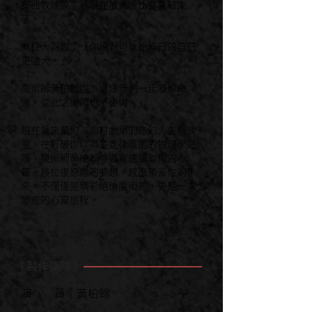
安西教練說：「現在放棄，比賽就結束
了。」
炎柱大哥說：「你絕對可以比昨日的自己
更強大。」
魔術師黃柏翰說：「讓我們一起瞭解命
運，從此之後再也不後悔。」
現在就來預約，南村劇場的奇幻人生相談
室。在打破你以為是定律鐵則的物理學之
際，魔術師黃柏翰將要穿透讀取你的心
靈，移位復原你的夢想，感應預言你的未
來。不僅僅是精彩絕倫魔術秀，更是一次
療癒的心靈旅程。
| 製作團隊 |
演 員｜黃柏翰