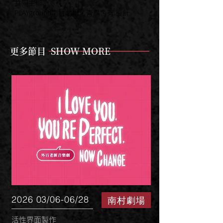
共同主辦：
PLAYground南村劇場・青⿃・有.設計
更多節目 SHOW MORE
2026 03/06-06/28
南村劇場
活性界面製作