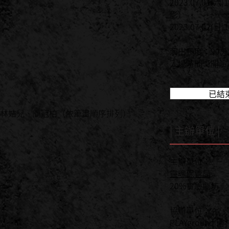
2023.07.01
影）
2023.07.02(日)
演出長度：90
入場時間：開演
已結
林姞兒、簡冠柏（依筆畫順序排列）
| 主辦單位 |
主辦單位：
靈魂保管局
20%實驗劇坊
協辦單位：
PLAYground 