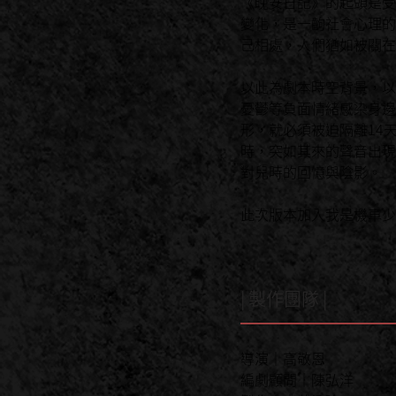
《晚安日記》的起頭是受
變化，是一齣社會心理的
己相處，人們猶如被關在
以此為劇本時空背景，以
憂鬱等負面情緒感染身邊
形，就必須被迫隔離14
時，突如其來的聲音出現
對兒時的回憶與陰影。
此次版本加入我是機車少
| 製作團隊 |
導演｜高敬恩
編劇顧問｜陳弘洋