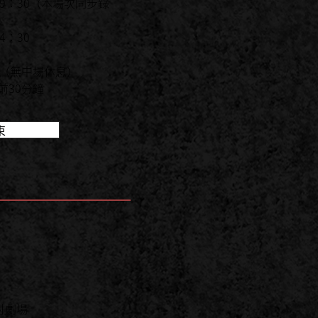
(六)19：30（本場次同步錄
14：30
分（無中場休息）
前30分鐘
束
南村劇場