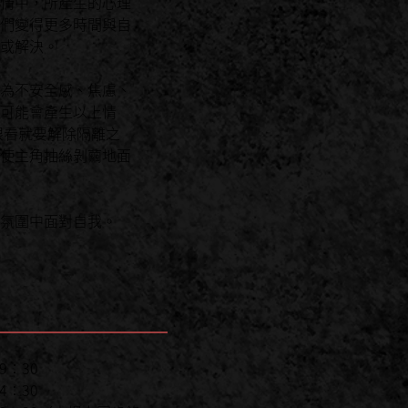
情中，所產生的心理
們變得更多時間與自
或解決。
為不安全感、焦慮、
可能會產生以上情
眼看就要解除隔離之
使主角抽絲剝繭地面
氛圍中面對自我。
19：30
14：30