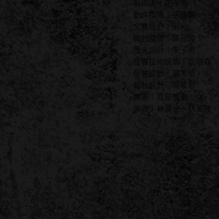
製作人｜花淨瑜
動作指導｜張雅媛
文宣設計｜58kg
舞台監督｜陳品璇
燈光設計｜朱子甫
音響技術統籌｜袁皚霖
服裝設計｜曾宇瑄
舞台設計｜高敬恩
樂團｜我是機車少女
演員｜林書函、林湄羚、