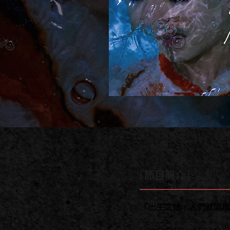
| 節目簡介 |
『出生之始，人們就開啟