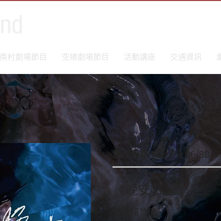
南村劇場節目
空總劇場節目
活動講座
交通資訊
演出日期：
2023 06/30-0
《晚安日記》
靈魂保管局