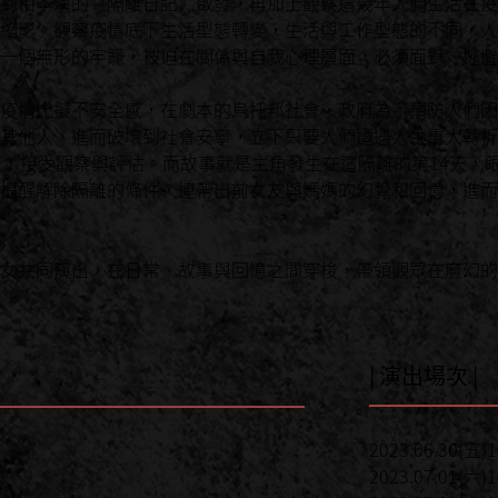
到柏本漢的《隔離日記》啟發，再加上觀察這幾年人們生活在疫
縮影。觀察疫情底下生活型態轉變，生活與工作型態的不同，人
一個無形的牢籠，被迫在關係與自我心理層面，必須面對、逃避
疫情比擬不安全感，在劇本的烏托邦社會，政府為了預防人們因
其他人，進而破壞到社會安寧，立下只要人們遭遇人生重大轉折
天，接受觀察與評估。而故事就是主角發生在這隔離的第14天，
提醒解除隔離的條件，連帶出前女友與媽媽的幻覺和回憶，進而
女共同演出，在日常、故事與回憶之間穿梭，帶領觀眾在魔幻的
| 演出場次 |
2023.06.30(五)
2023.07.01(六)