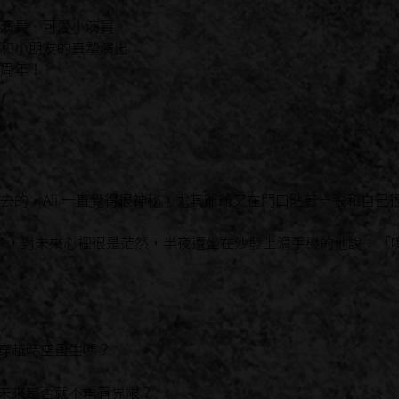
演員、可愛小演員
和小朋友的真摯演出
周年！
去的，Ali 一直覺得很神秘，尤其爺爺又在門口貼著ㄧ張和自己
生日了，對未來心裡很是茫然，半夜還坐在沙發上滑手機的他說：「嘿S
夠穿越時空重生嗎？
在未來是否就不再有界限？