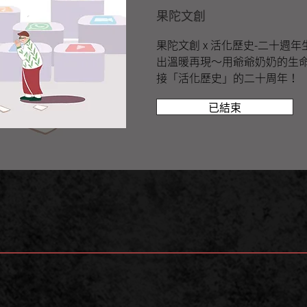
果陀文創
果陀文創 x 活化歷史-二十週
出溫暖再現～用爺爺奶奶的生
接「活化歷史」的二十周年！
已結束