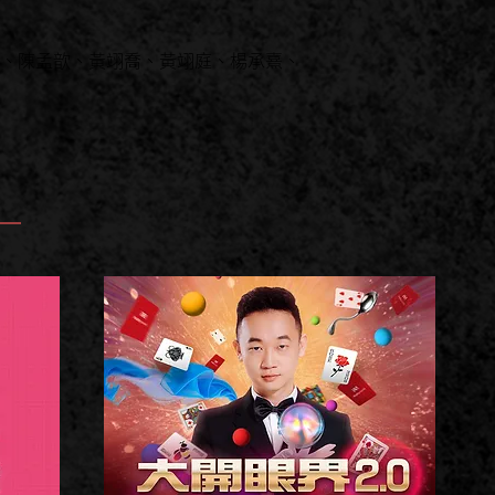
、陳孟歆、黃翊喬、黃翊庭、楊承熹、
E