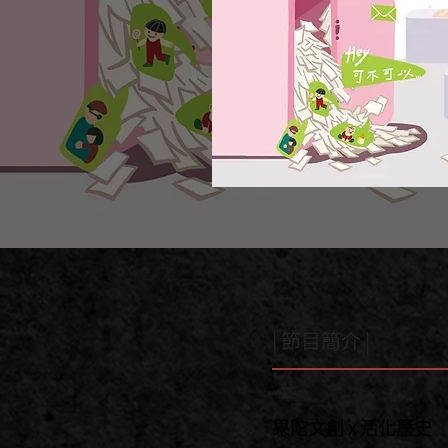
| 節目簡介 |
果陀文創 x 活化歷史