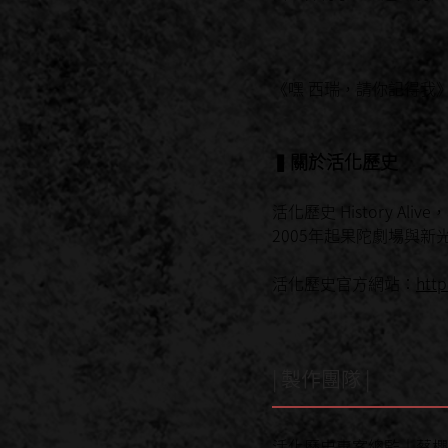
《嘿 西瑞，請你記得我
▍關於活化歷史
活化歷史 History Alive
2005年起果陀劇場與
活化歷史官方網站：
http
| 製作團隊 |
活化歷史專案總監｜蔡櫻