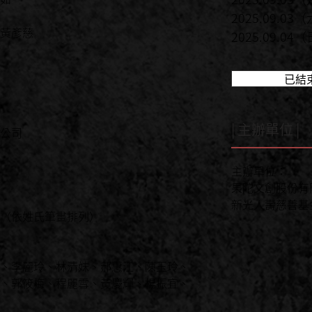
2025.09.03（
黃彥慈
2025.09.04（
已結
| 主辦單位 |
公司
主辦單位：
果陀文創股份有
新光人壽慈善基
（依姓氏筆畫排列）
、李麗玲、林清妹、郝惠江、陳玉玲、
、郭筱梅、程麗雪、黃慶輝、楊振宜、