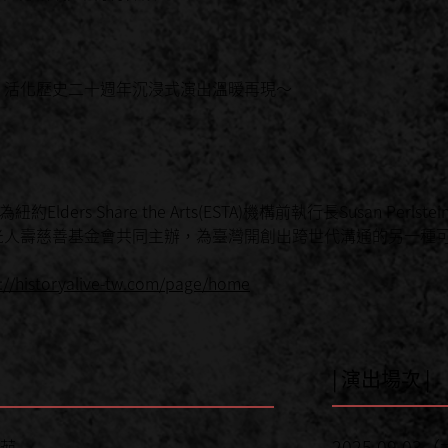
》活化歷史二十週年沉浸式演出溫暖再現～
，為紐約Elders Share the Arts(ESTA)機構前執行長Susan Per
新光人壽慈善基金會共同主辦，為臺灣開創出跨世代溝通的另一種
://historyalive-tw.com/page/home
| 演出場次 |
2025.09.03（
茹