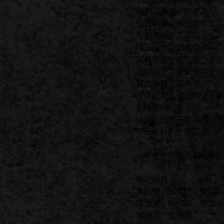
編劇／導演｜蔡櫻茹
助理導演／執行製作人｜
空間設計｜孟以綸
燈光設計｜郭昊儒
服裝設計｜胡哲誠
音樂設計｜張家豪
舞台監督｜郭昊儒
技術統籌｜螢光馬克有限
執行製作｜張祖靖
排練助理｜宋雅萍
平面設計｜許郁君
活化歷史跨世代演出卡司
爺奶演員｜
文代瓊、吳來旺、李芸英
陳瑞蘭、陸明明、郭建中
鄭靜芬、藍惠玲