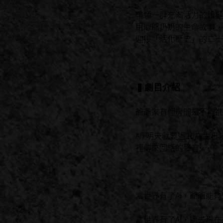
帶領一群充滿活力的銀髮
用爺爺奶奶的生命故事，
迎接「活化歷史」的二十
▍劇目介紹
爺爺家有個房間是不能進
Ali 明天就要過20歲
裡傳來回話的聲音⋯⋯
當世界有了AI，爺爺能
當世界有了AI，過去現