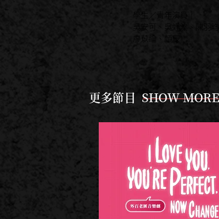
學生／青年演員｜
吳安可、吳妤溱、陳羽昀
廖苡綸、顏辰
更多節目 SHOW MOR