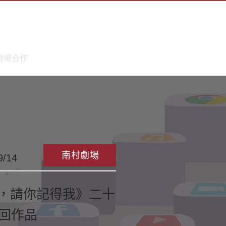
劇場合作
南村劇場
9/14
瑞，請你記得我》二十
7回作品