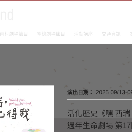
南村劇場節目
空總劇場節目
活動講座
交通資訊
演出日期：
2025 09/13-0
活化歷史《嘿 西
週年生命劇場 第1