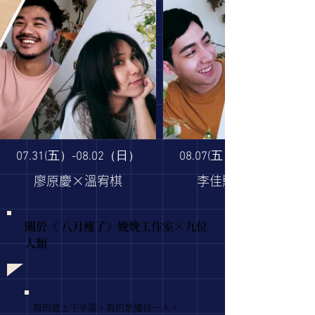
07.31(五）-08.02（日）
08.07(五）-08.09（日）
廖原慶×溫宥棋
李佳勳×林思辰
關於《 八月瘦了》娩娩工作室×九位
人類
有的是上下半場，有的是獨自一人。