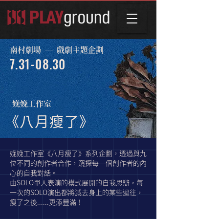
南村劇場 ─ 戲劇主題企劃
7.31-08.30
娩娩工作室
《八月瘦了》
娩娩工作室
《八月瘦了》系列企劃，透過與九
位不同的創作者合作，窺探每一個創作者的內
心的自我對話。
由SOLO單人表演的模式展開的自我思辯，每
一次的SOLO演出都將減去身上的某些過往，
瘦了之後......更添豐滿！