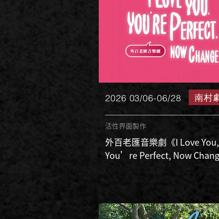
南村
2026 03/06-06/28
活性界面製作
外百老匯音樂劇《I Love You,
You’re Perfect, Now Chan