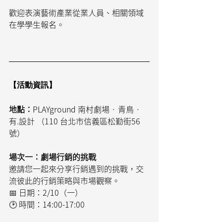
歡迎表演藝術產業從業人員、相關領域
在學學生報名。
【活動資訊】
地點：
PLAYground 南村劇場 · 青鳥 · 
有.設計 （110 台北市信義區松勤街56
號）
場次一：劇場行銷的挑戰
邀請您一起來分享行銷遇到的挑戰，交
流彼此的行銷策略與市場觀察。
📅 日期：2/10（一）
🕑 時間：14:00-17:00