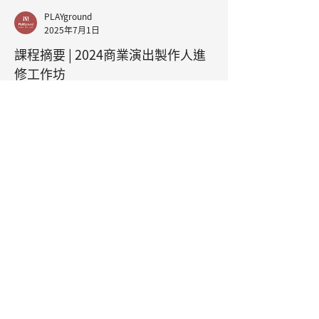
PLAYground
2025年7月1日
課程摘要 | 2024商業演出製作人進
修工作坊
南村劇場於2024年再一次推出工作坊，希
望讓業界的製作人們再次進修，推出以商
業劇場思維為主，針對製作人的各項才能
和素養進修的工作坊。 工作坊以7堂課程
實授與1堂Pitch，共計8堂課。本次擷取四
堂主題課程內容，將影片、摘要、講義資
料上架讓對演出製作有興趣的夥伴參考。