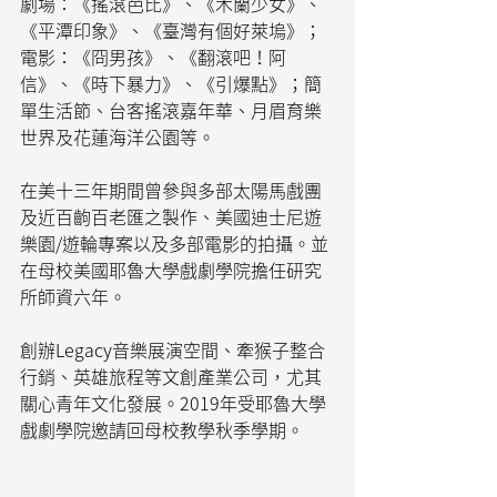
劇場：《搖滾芭比》、《木蘭少女》、
《平潭印象》、《臺灣有個好萊塢》；
電影：《冏男孩》、《翻滾吧！阿
信》、《時下暴力》、《引爆點》；簡
單生活節、台客搖滾嘉年華、月眉育樂
世界及花蓮海洋公園等。
在美十三年期間曾參與多部太陽馬戲團
及近百齣百老匯之製作、美國迪士尼遊
樂園/遊輪專案以及多部電影的拍攝。並
在母校美國耶魯大學戲劇學院擔任研究
所師資六年。
創辦Legacy音樂展演空間、牽猴子整合
行銷、英雄旅程等文創產業公司，尤其
關心青年文化發展。2019年受耶魯大學
戲劇學院邀請回母校教學秋季學期。