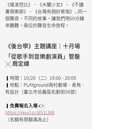
《搖滾芭比》、《木蘭少女》、《不讀
書俱樂部》、《台灣有個好萊塢》...同一
個聲音，不同的故事，讓我們用60分鐘
來聽聽，兩位的聲音生命旅程。
《後台學》主題講座｜十月場
「從歌手到音樂劇演員」管罄 
╳ 周定緯
▎時間：10/20（二）19:00 - 20:00
▎地點：PLAYground南村劇場．青鳥．
有設計（臺北市信義區松勤街56號）
▎
免費報名入場
 👉
https://reurl.cc/d51LM8
（名額有限額滿為止）