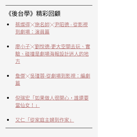
《後台學》精彩回顧
蔡燦得╳施名帥╳尹昭德 - 從影視
到劇場：演員篇
廖小子╳劉悅德-更大空間去玩、實
驗、碰撞是劇場海報設計迷人的地
方
詹傑╳吳瑾蓉-從劇場到影視：編劇
篇
倪瑞宏「如果做人很開心，誰還要
當仙女！」
又仁
「從家庭主婦到作家」