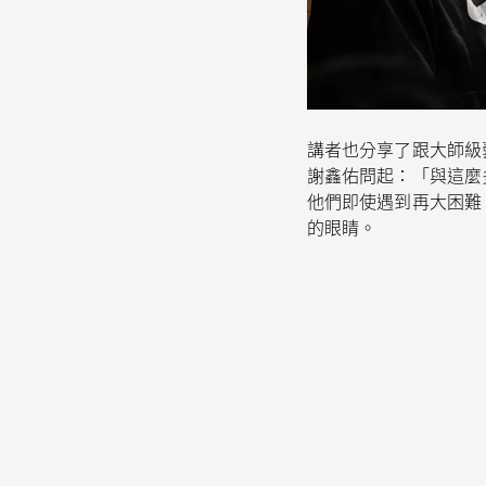
講者也分享了跟大師級
謝鑫佑問起：「與這麼
他們即使遇到再大困難
的眼睛。