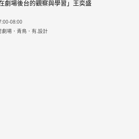
在劇場後台的觀察與學習」王奕盛 
00-08:00
 南村劇場．青鳥．有.設計